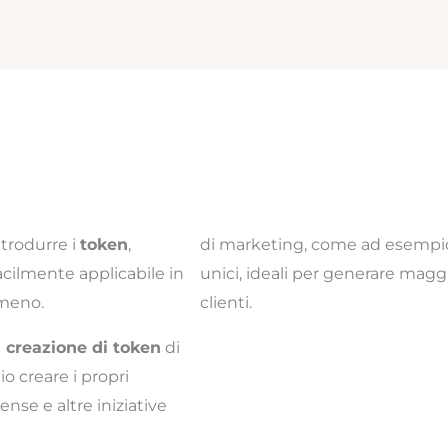
ntrodurre i
token
,
di marketing, come ad esempio l
facilmente applicabile in
unici, ideali per generare magg
 meno.
clienti.
 creazione di token
di
o creare i propri
nse e altre iniziative