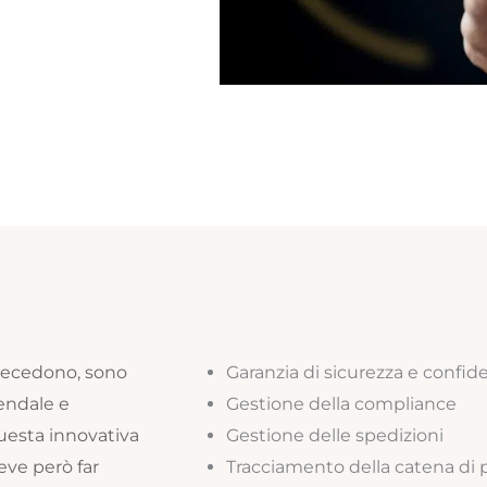
recedono, sono
Garanzia di sicurezza e confide
iendale e
Gestione della compliance
 questa innovativa
Gestione delle spedizioni
eve però far
Tracciamento della catena di p