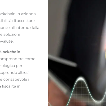
ockchain in azienda
ibilità di accettare
nto all’interno della
e soluzioni
ovalute.
Blockchain
 comprendere come
nologica per
coprendo altresì
e consapevole i
fiscalità in