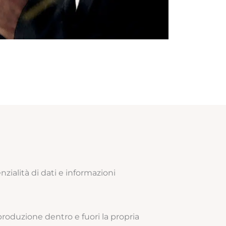
nzialità di dati e informazioni
roduzione dentro e fuori la propria