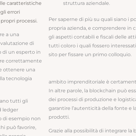
elle caratteristiche
struttura aziendale.
li errori
Per saperne di più su quali siano i pot
propri processi.
propria azienda, e comprendere in
re a una
gli aspetti contabili e fiscali delle a
 valutazione di
tutti coloro i quali fossero interessa
 di un esperto in
sito per fissare un primo colloquio.
are correttamente
 e ottenere una
lla tecnologia
ambito imprenditoriale è certament
In altre parole, la blockchain può es
dei processi di produzione e logistica
ano tutti gli
garantire l’autenticità della fonte e
ed ledger
prodotti.
olo di esempio non
hi può favorire,
Grazie alla possibilità di integrare la