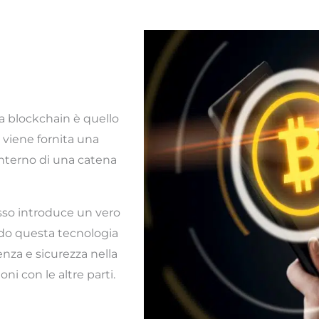
lla blockchain è quello
 viene fornita una
interno di una catena
sso introduce un vero
ndo questa tecnologia
enza e sicurezza nella
oni con le altre parti.