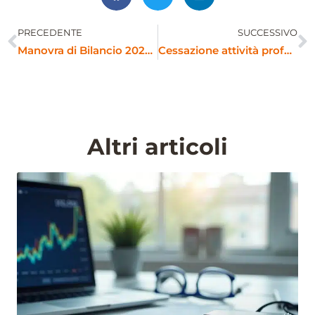
PRECEDENTE
SUCCESSIVO
Precedente
S
Manovra di Bilancio 2025: novità fiscali per lavoratori, aziende e famiglie
Cessazione attività professionale e uso dei crediti di imposta
Altri articoli