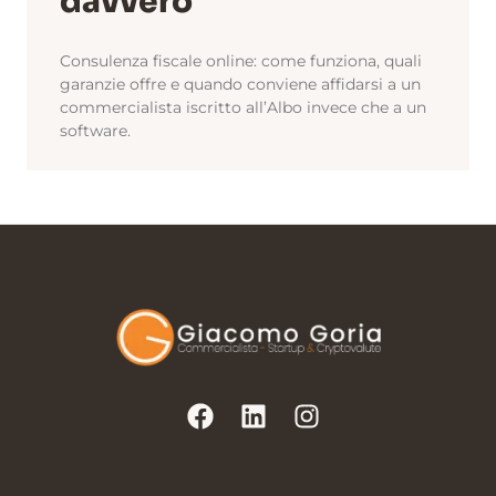
davvero
Consulenza fiscale online: come funziona, quali
garanzie offre e quando conviene affidarsi a un
commercialista iscritto all’Albo invece che a un
software.