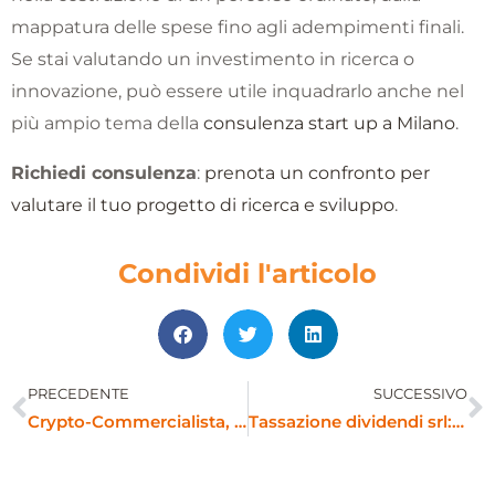
mappatura delle spese fino agli adempimenti finali.
Se stai valutando un investimento in ricerca o
innovazione, può essere utile inquadrarlo anche nel
più ampio tema della
consulenza start up a Milano
.
Richiedi consulenza
:
prenota un confronto per
valutare il tuo progetto di ricerca e sviluppo
.
Condividi l'articolo
PRECEDENTE
SUCCESSIVO
Precedente
S
Crypto-Commercialista, l’esperto di dichiarazioni sulle cryptovalute
Tassazione dividendi srl: come funziona e come ottimizzarla