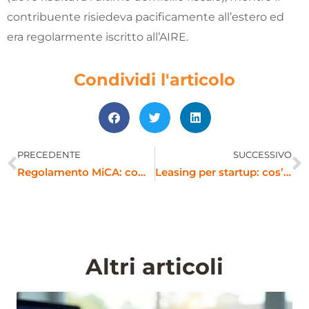
contribuente risiedeva pacificamente all’estero ed
era regolarmente iscritto all’AIRE.
Condividi l'articolo
PRECEDENTE
SUCCESSIVO
Precedente
S
Regolamento MiCA: come cambiano le norme per le criptovalute in Europa
Leasing per startup: cos’è e come funziona
Altri articoli