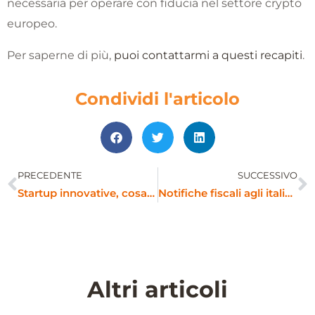
necessaria per operare con fiducia nel settore crypto
europeo.
Per saperne di più,
puoi contattarmi a questi recapiti
.
Condividi l'articolo
PRECEDENTE
SUCCESSIVO
Precedente
S
Startup innovative, cosa cambia con la nuova circolare MIMIT
Notifiche fiscali agli italiani all’estero: valido l’indirizzo AIRE
Altri articoli