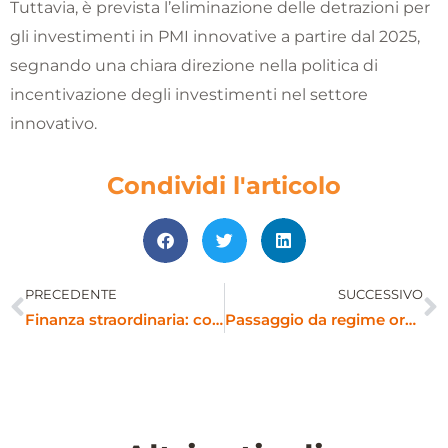
Tuttavia, è prevista l’eliminazione delle detrazioni per
gli investimenti in PMI innovative a partire dal 2025,
segnando una chiara direzione nella politica di
incentivazione degli investimenti nel settore
innovativo.
Condividi l'articolo
PRECEDENTE
SUCCESSIVO
Precedente
S
Finanza straordinaria: cos’è e che vantaggi apporta
Passaggio da regime ordinario a forfetario: nessuna aliquota agevolata al 5%